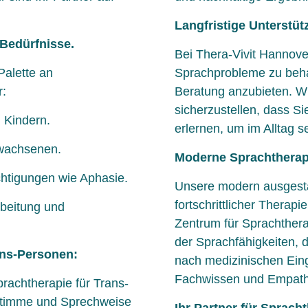
Langfristige Unterstü
 Bedürfnisse.
Bei Thera-Vivit Hannove
Palette an
Sprachprobleme zu beha
r:
Beratung anzubieten. W
sicherzustellen, dass S
 Kindern.
erlernen, um im Alltag 
rwachsenen.
Moderne Sprachtherap
chtigungen wie Aphasie.
Unsere modern ausgesta
fortschrittlicher Thera
beitung und
Zentrum für Sprachthera
der Sprachfähigkeiten, 
ans-Personen:
nach medizinischen Eing
Fachwissen und Empathi
prachtherapie für Trans-
Stimme und Sprechweise