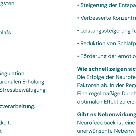
igsten
• Steigerung der Entspa
• Verbesserte Konzentr
• Leistungssteigerung fu
lafs.
• Reduktion von Schlaf
• Förderung der emotio
Wie schnell zeigen sic
egulation.
Die Erfolge der Neurof
r neuronalen Erholung.
Faktoren ab. In der Reg
igung:
Eine regelmäßige Durch
optimalen Effekt zu erzi
zverarbeitung.
Gibt es Nebenwirkun
keit.
Neurofeedback ist eine
.
unerwünschte Nebenwi