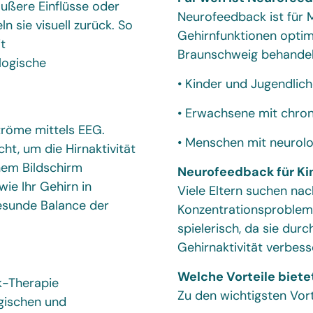
̈ußere Einflüsse oder
Neurofeedback ist für 
n sie visuell zurück. So
Gehirnfunktionen optim
it
Braunschweig behandel
logische
• Kinder und Jugendlich
• Erwachsene mit chron
röme mittels EEG.
• Menschen mit neurolo
t, um die Hirnaktivität
inem Bildschirm
Neurofeedback für Ki
wie Ihr Gehirn in
Viele Eltern suchen nach
 gesunde Balance der
Konzentrationsprobleme
spielerisch, da sie dur
Gehirnaktivität verbess
Welche Vorteile biet
k-Therapie
Zu den wichtigsten Vor
ogischen und