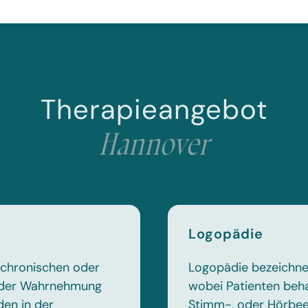
Therapieangebot
Hannover
Logopädie
, chronischen oder
Logopädie bezeichne
, der Wahrnehmung
wobei Patienten beha
den in der
Stimm-, oder Hörbee