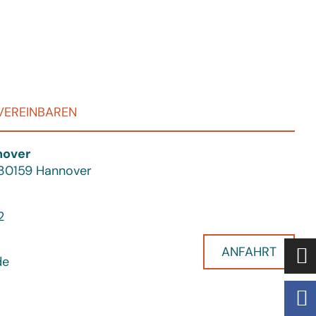
VEREINBAREN
nover
330159 Hannover
2
ANFAHRT
de