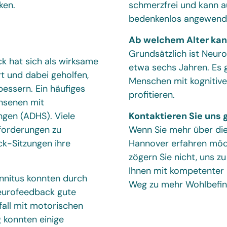
ken.
schmerzfrei und kann a
bedenkenlos angewend
Ab welchem Alter ka
Grundsätzlich ist Neur
k hat sich als wirksame
etwa sechs Jahren. Es g
t und dabei geholfen,
Menschen mit kognitive
essern. Ein häufiges
profitieren.
chsenen mit
ngen (ADHS). Viele
Kontaktieren Sie uns 
sforderungen zu
Wenn Sie mehr über di
k-Sitzungen ihre
Hannover erfahren möc
zögern Sie nicht, uns z
Ihnen mit kompetenter B
nnitus konnten durch
Weg zu mehr Wohlbefind
eurofeedback gute
fall mit motorischen
g konnten einige