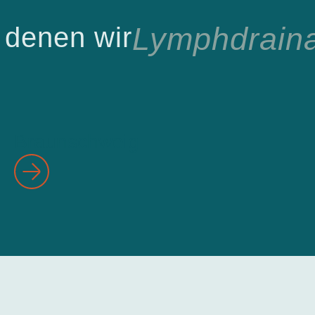
Lymphdraina
 denen wir
Braunschweig