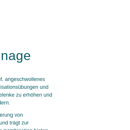
inage
uf, angeschwollenes
isationsübungen und
elenke zu erhöhen und
dern.
ierung von
d trägt zur