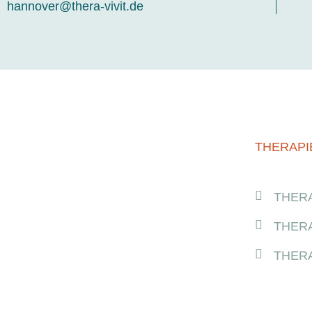
hannover@thera-vivit.de
THERAPI
THERA
THERA
THERA